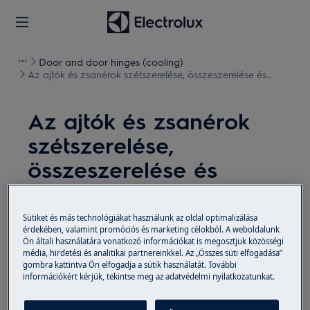
Door and door hinges (cooling)
Az ajtók és zsanérok szétszerelése, összeszerelése és
visszafordítása (10)
Az ajtók és zsanérok
szétszerelése,
összeszerelése és
visszafordítása (10)
Sütiket és más technológiákat használunk az oldal optimalizálása
Megoldás
érdekében, valamint promóciós és marketing célokból. A weboldalunk
Ön általi használatára vonatkozó információkat is megosztjuk közösségi
média, hirdetési és analitikai partnereinkkel. Az „Összes süti elfogadása”
Minden karbantartási művelet előtt kapcsolja ki a
gombra kattintva Ön elfogadja a sütik használatát. További
készüléket, és húzza ki a hálózati csatlakozót az
információkért kérjük, tekintse meg az adatvédelmi nyilatkozatunkat.
aljzatból.