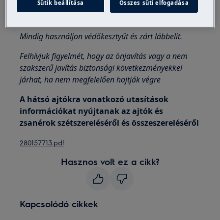
Sütik beállítása
Összes süti elfogadása
A készülékek mozgatásakor mindig vigyázzon, nehéz
gépek esetén két embernek kell mozgatnia.
Mindig használjon védőkesztyűt és zárt lábbelit.
Felhívjuk figyelmét, hogy az önjavítás vagy a nem
szakszerű javítás biztonsági következményekkel
járhat, ha nem megfelelően hajtják végre
A hátsó ajtókra vonatkozó utasítások
információkat nyújtanak az ajtók és
zsanérok szétszereléséről és összeszereléséről
280157713.pdf
Hasznos volt ez a cikk?
Kapcsolódó cikkek