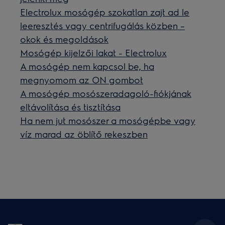
Electrolux mosógép szokatlan zajt ad le
leeresztés vagy centrifugálás közben –
okok és megoldások
Mosógép kijelzői lakat - Electrolux
A mosógép nem kapcsol be, ha
megnyomom az ON gombot
A mosógép mosószeradagoló-fiókjának
eltávolítása és tisztítása
Ha nem jut mosószer a mosógépbe vagy
víz marad az öblítő rekeszben