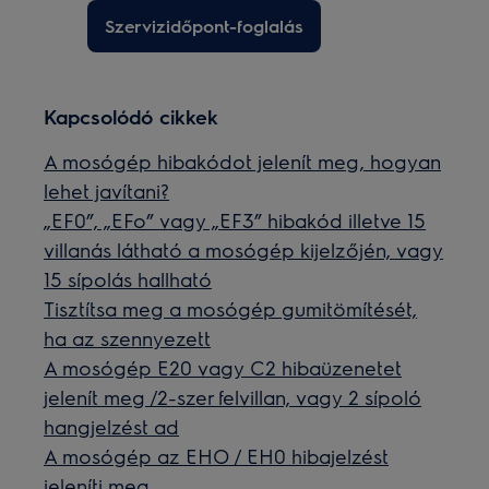
Szervizidőpont-foglalás
Kapcsolódó cikkek
A mosógép hibakódot jelenít meg, hogyan
lehet javítani?
„EF0”, „EFo” vagy „EF3” hibakód illetve 15
villanás látható a mosógép kijelzőjén, vagy
15 sípolás hallható
Tisztítsa meg a mosógép gumitömítését,
ha az szennyezett
A mosógép E20 vagy C2 hibaüzenetet
jelenít meg /2-szer felvillan, vagy 2 sípoló
hangjelzést ad
A mosógép az EHO / EH0 hibajelzést
jeleníti meg