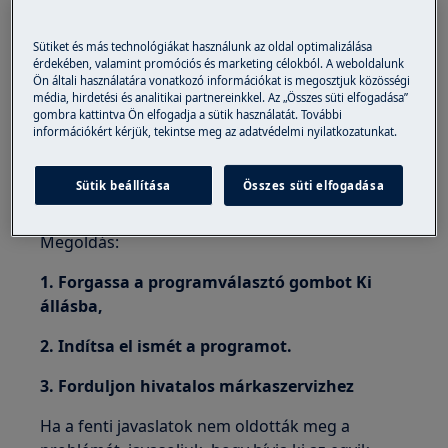
hogy a programválasztót helytelen módon
állították be, vagy a mosógép úgy indult el,
Sütiket és más technológiákat használunk az oldal optimalizálása
hogy a programválasztó félállásban
érdekében, valamint promóciós és marketing célokból. A weboldalunk
maradt két mosás között.
Ön általi használatára vonatkozó információkat is megosztjuk közösségi
média, hirdetési és analitikai partnereinkkel. Az „Összes süti elfogadása”
Mire vonatkozik:
gombra kattintva Ön elfogadja a sütik használatát. További
információkért kérjük, tekintse meg az adatvédelmi nyilatkozatunkat.
Elöltöltős mosógépre (beépített vagy
szabadonálló)
Sütik beállítása
Összes süti elfogadása
Felültöltős mosógép
Megoldás:
1. Forgassa a programválasztó gombot Ki
állásba,
2. Indítsa el ismét a programot.
3. Forduljon hivatalos márkaszervizhez
Ha a fenti javaslatok nem oldották meg a