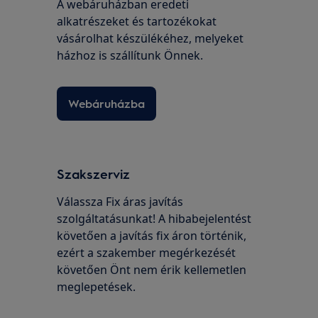
A webáruházban eredeti
alkatrészeket és tartozékokat
vásárolhat készülékéhez, melyeket
házhoz is szállítunk Önnek.
Webáruházba
Szakszerviz
Válassza Fix áras javítás
szolgáltatásunkat! A hibabejelentést
követően a javítás fix áron történik,
ezért a szakember megérkezését
követően Önt nem érik kellemetlen
meglepetések.