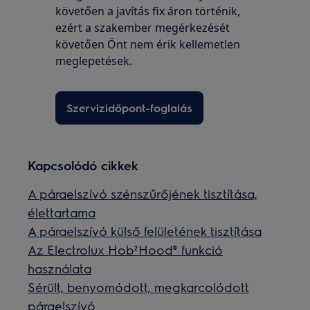
követően a javítás fix áron történik,
ezért a szakember megérkezését
követően Önt nem érik kellemetlen
meglepetések.
Szervizidőpont-foglalás
Kapcsolódó cikkek
A páraelszívó szénszűrőjének tisztítása,
élettartama
A páraelszívó külső felületének tisztítása
Az Electrolux Hob²Hood® funkció
használata
Sérült, benyomódott, megkarcolódott
páraelszívó