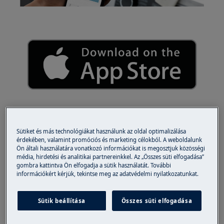
Útmutató: a készülék csatlakoztatása az
Sütiket és más technológiákat használunk az oldal optimalizálása
Electrolux alkalmazáshoz
érdekében, valamint promóciós és marketing célokból. A weboldalunk
Ön általi használatára vonatkozó információkat is megosztjuk közösségi
Simogatóan puha és szép ruhák mindennap. Az
média, hirdetési és analitikai partnereinkkel. Az „Összes süti elfogadása”
gombra kattintva Ön elfogadja a sütik használatát. További
Electrolux alkalmazással nap mint nap
információkért kérjük, tekintse meg az adatvédelmi nyilatkozatunkat.
megfelelő módon gondoskodhat kedvenc
holmijairól. Csatlakoztassa készülékét az
Sütik beállítása
Összes süti elfogadása
alkalmazáshoz, mely minden alkalommal
javaslatot tesz a megfelelő program