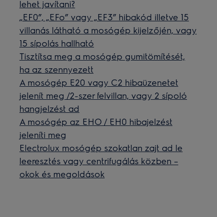
lehet javítani?
„EF0”, „EFo” vagy „EF3” hibakód illetve 15
villanás látható a mosógép kijelzőjén, vagy
15 sípolás hallható
Tisztítsa meg a mosógép gumitömítését,
ha az szennyezett
A mosógép E20 vagy C2 hibaüzenetet
jelenít meg /2-szer felvillan, vagy 2 sípoló
hangjelzést ad
A mosógép az EHO / EH0 hibajelzést
jeleníti meg
Electrolux mosógép szokatlan zajt ad le
leeresztés vagy centrifugálás közben –
okok és megoldások