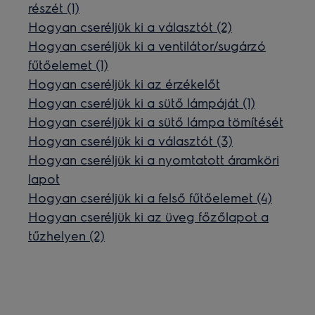
részét (1)
Hogyan cseréljük ki a választót (2)
Hogyan cseréljük ki a ventilátor/sugárzó
fűtőelemet (1)
Hogyan cseréljük ki az érzékelőt
Hogyan cseréljük ki a sütő lámpáját (1)
Hogyan cseréljük ki a sütő lámpa tömítését
Hogyan cseréljük ki a választót (3)
Hogyan cseréljük ki a nyomtatott áramköri
lapot
Hogyan cseréljük ki a felső fűtőelemet (4)
Hogyan cseréljük ki az üveg főzőlapot a
tűzhelyen (2)