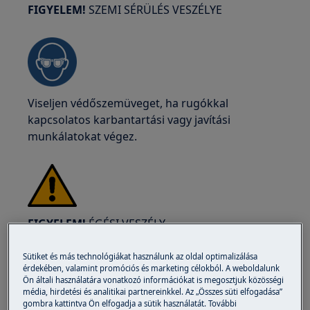
FIGYELEM!
SZEMI SÉRÜLÉS VESZÉLYE
Viseljen védőszemüveget, ha rugókkal
kapcsolatos karbantartási vagy javítási
munkálatokat végez.
FIGYELEM!
ÉGÉSI VESZÉLY
Mielőtt bármilyen javítási vagy karbantartási
Sütiket és más technológiákat használunk az oldal optimalizálása
műveletet végezne, győződjön meg róla, hogy a
érdekében, valamint promóciós és marketing célokból. A weboldalunk
Ön általi használatára vonatkozó információkat is megosztjuk közösségi
készülék nem forró.
média, hirdetési és analitikai partnereinkkel. Az „Összes süti elfogadása”
gombra kattintva Ön elfogadja a sütik használatát. További