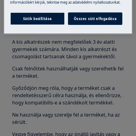
információkért kérjük, tekintse meg az adatvédelmi nyilatkozatunkat.
Sütik beállítása
Összes süti elfogadása
FIGYELEM!
FULLADÁS VESZÉLY
A kis alkatrészek nem megfelelőek 3 év alatti
gyermekek számára. Minden kis alkatrészt és
csomagolást tartsanak távol a gyermekektől.
Csak felnőttek használhatják vagy szerelhetik fel
a terméket.
Győződjön meg róla, hogy a terméket csak a
rendeltetésszerű célra használja, és ellenőrizze,
hogy kompatibilis-e a szándékolt termékkel.
Ne használja vagy szerelje fel a terméket, ha az
sérült.
Vegye figyelembe, hogy az önálló javítás vagy a