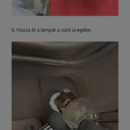
6. Húzza át a lámpát a sütő üregébe.