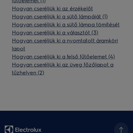
fűtőelemet (1)
Hogyan cseréljük ki az érzékelőt
Hogyan cseréljük ki a sütő lámpáját (1)
Hogyan cseréljük ki a sütő lámpa tömítését
Hogyan cseréljük ki a választót (3)
Hogyan cseréljük ki a nyomtatott áramköri
lapot
Hogyan cseréljük ki a felső fűtőelemet (4)
Hogyan cseréljük ki az üveg főzőlapot a
tűzhelyen (2)