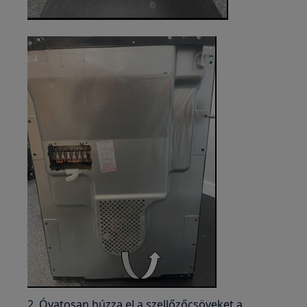
2. Óvatosan húzza el a szellőzőcsöveket a