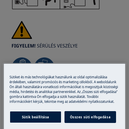
FIGYELEM!
SÉRÜLÉS VESZÉLYE
Sütiket és más technológiákat használunk az oldal optimalizálása
érdekében, valamint promóciós és marketing célokból. A weboldalunk
Mindig legyen óvatos a készülékek
Ön általi használatára vonatkozó információkat is megosztjuk közösségi
mozgatásakor. A nehezebb készülékeket a
média, hirdetési és analitikai partnereinkkel. Az „Összes süti elfogadása”
gombra kattintva Ön elfogadja a sütik használatát. További
legbiztonságosabb, ha két személy mozgatja.
információkért kérjük, tekintse meg az adatvédelmi nyilatkozatunkat.
Mindig használjon védőkesztyűt és védőlábbelit.
Viseljen védőkesztyűt mindenkor, hogy
Sütik beállítása
Összes süti elfogadása
megvédje magát az éles szélektől származó
vágásoktól.