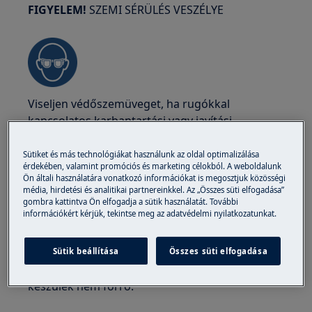
FIGYELEM!
SZEMI SÉRÜLÉS VESZÉLYE
Viseljen védőszemüveget, ha rugókkal
kapcsolatos karbantartási vagy javítási
munkálatokat végez.
Sütiket és más technológiákat használunk az oldal optimalizálása
érdekében, valamint promóciós és marketing célokból. A weboldalunk
Ön általi használatára vonatkozó információkat is megosztjuk közösségi
média, hirdetési és analitikai partnereinkkel. Az „Összes süti elfogadása”
gombra kattintva Ön elfogadja a sütik használatát. További
információkért kérjük, tekintse meg az adatvédelmi nyilatkozatunkat.
FIGYELEM!
ÉGÉSI VESZÉLY
Mielőtt bármilyen javítási vagy karbantartási
Sütik beállítása
Összes süti elfogadása
műveletet végezne, győződjön meg róla, hogy a
készülék nem forró.