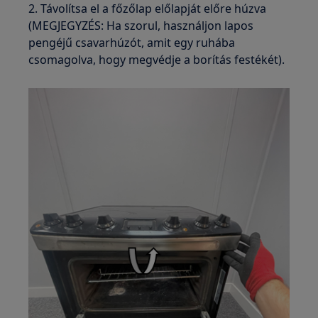
2. Távolítsa el a főzőlap előlapját előre húzva
(MEGJEGYZÉS: Ha szorul, használjon lapos
pengéjű csavarhúzót, amit egy ruhába
csomagolva, hogy megvédje a borítás festékét).