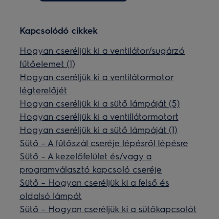
Kapcsolódó cikkek
Hogyan cseréljük ki a ventilátor/sugárzó
fűtőelemet (1)
Hogyan cseréljük ki a ventilátormotor
légterelőjét
Hogyan cseréljük ki a sütő lámpáját (5)
Hogyan cseréljük ki a ventillátormotort
Hogyan cseréljük ki a sütő lámpáját (1)
Sütő – A fűtőszál cseréje lépésről lépésre
Sütő – A kezelőfelület és/vagy a
programválasztó kapcsoló cseréje
Sütő – Hogyan cseréljük ki a felső és
oldalsó lámpát
Sütő – Hogyan cseréljük ki a sütőkapcsolót