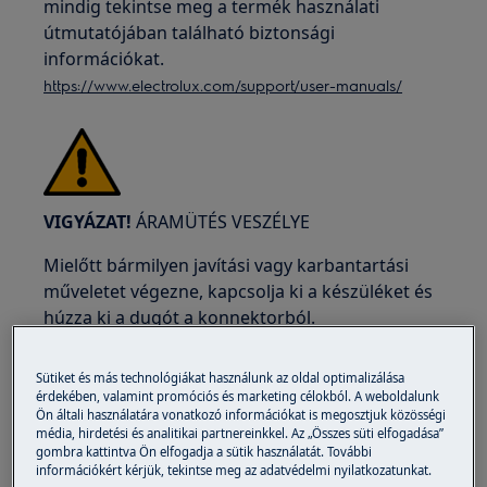
mindig tekintse meg a termék használati
útmutatójában található biztonsági
információkat.
https://www.electrolux.com/support/user-manuals/
VIGYÁZAT!
ÁRAMÜTÉS VESZÉLYE
Mielőtt bármilyen javítási vagy karbantartási
műveletet végezne, kapcsolja ki a készüléket és
húzza ki a dugót a konnektorból.
Sütiket és más technológiákat használunk az oldal optimalizálása
érdekében, valamint promóciós és marketing célokból. A weboldalunk
Ön általi használatára vonatkozó információkat is megosztjuk közösségi
média, hirdetési és analitikai partnereinkkel. Az „Összes süti elfogadása”
gombra kattintva Ön elfogadja a sütik használatát. További
információkért kérjük, tekintse meg az adatvédelmi nyilatkozatunkat.