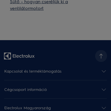
Sütő – hogyan cseréljük ki a
ventilátormotort
Kapcsolat és terméktámogatás
Cégcsoport információ
Electrolux Magyarország