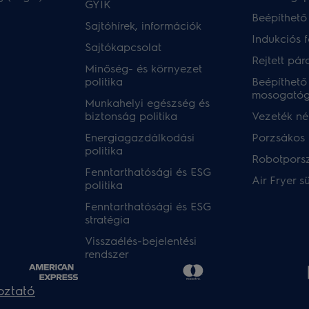
GYIK
Beépíthető
Sajtóhírek, információk
Indukciós 
Sajtókapcsolat
Rejtett pár
Minőség- és környezet
politika
Beépíthető
mosogató
Munkahelyi egészség és
biztonság politika
Vezeték nél
Energiagazdálkodási
Porzsákos 
politika
Robotpors
Fenntarthatósági és ESG
Air Fryer s
politika
Fenntarthatósági és ESG
stratégia
Visszaélés-bejelentési
rendszer
oztató