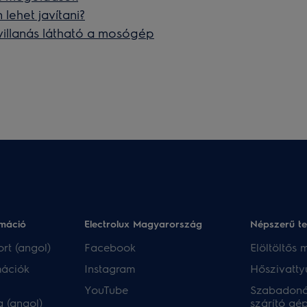
lehet javítani?
 villanás látható a mosógép
rmáció
Electrolux Magyarország
Népszerű t
rt (angol)
Facebook
Elöltöltős
mációk
Instagram
Hőszivatty
YouTube
Szabadoná
 (angol)
szárító gé