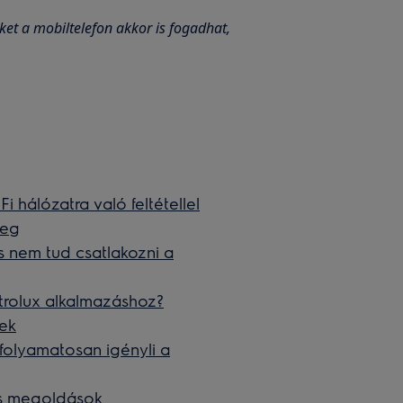
ket a mobiltelefon akkor is fogadhat,
 hálózatra való feltétellel
meg
s nem tud csatlakozni a
trolux alkalmazáshoz?
ek
folyamatosan igényli a
és megoldások