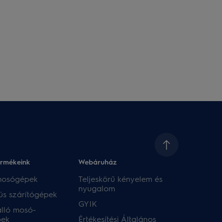
ermékeink
Webáruház​
 mosógépek
Teljeskörű kényelem és
nyugalom
ús szárítógépek
GYIK
lló mosó-
pek
Értékesítési Általános