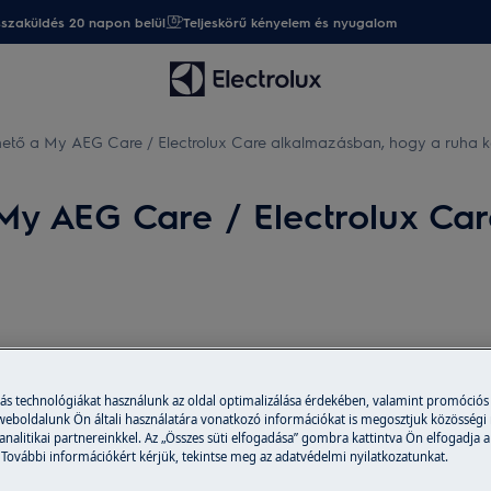
sszaküldés 20 napon belül
Teljeskörű kényelem és nyugalom
zhető a My AEG Care / Electrolux Care alkalmazásban, hogy a ruha k
 My AEG Care / Electrolux Ca
e alkalmazás, amikor a program
más technológiákat használunk az oldal optimalizálása érdekében, valamint promóciós
, hogy a ruha kész?
 weboldalunk Ön általi használatára vonatkozó információkat is megosztjuk közösségi
 analitikai partnereinkkel. Az „Összes süti elfogadása” gombra kattintva Ön elfogadja a
 További információkért kérjük, tekintse meg az adatvédelmi nyilatkozatunkat.