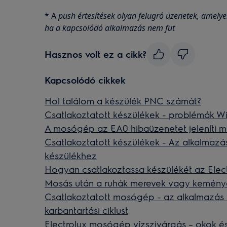
* A
push értesítések olyan felugró üzenetek, amelye
ha a kapcsolódó alkalmazás nem fut
Hasznos volt ez a cikk?
Kapcsolódó cikkek
Hol találom a készülék PNC számát?
Csatlakoztatott készülékek - problémák WiFi
A mosógép az EA0 hibaüzenetet jeleníti 
Csatlakoztatott készülékek - Az alkalmazá
készülékhez
Hogyan csatlakoztassa készülékét az Elec
Mosás után a ruhák merevek vagy kemény
Csatlakoztatott mosógép - az alkalmazás 
karbantartási ciklust
Electrolux mosógép vízszivárgás – okok 