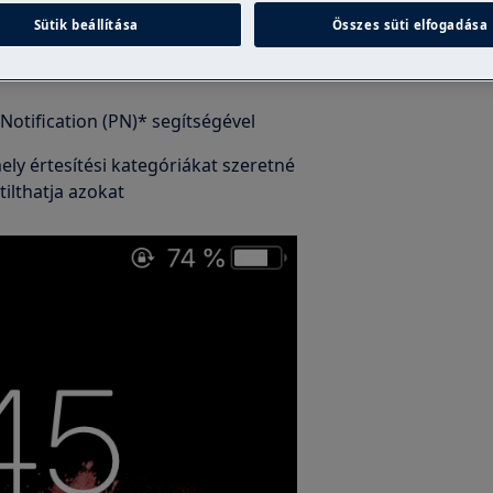
Sütik beállítása
Összes süti elfogadása
 Notification (PN)* segítségével
ely értesítési kategóriákat szeretné
ilthatja azokat