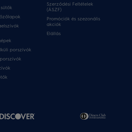
Szerződési Feltételek
 sütők
(ÁSZF)
főzőlapok
Promóciók és szezonális
akciók
aelszívók
Elállás
gépek
küli porszívók
porszívók
zívók
ütők