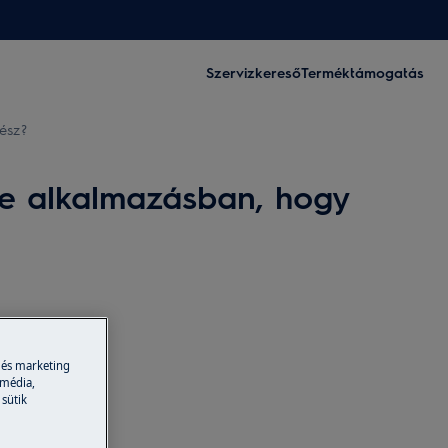
Szervizkereső
Terméktámogatás
ész?
re alkalmazásban, hogy
 és marketing
 média,
 sütik