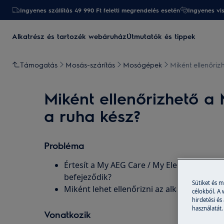
Ingyenes szállítás 49 990 Ft feletti megrendelés esetén
Ingyenes vi
Alkatrész és tartozék webáruház
Útmutatók és tippek
Támogatás
Mosás-szárítás
Mosógépek
Miként ellenőri
Miként ellenőrizhető a
a ruha kész?
Probléma
Értesít a My AEG Care / My Electrolux Car
befejeződik?
Sütiket és 
Miként lehet ellenőrizni az alkalmazásban
célokból. A
hirdetési és
használatát.
Vonatkozik