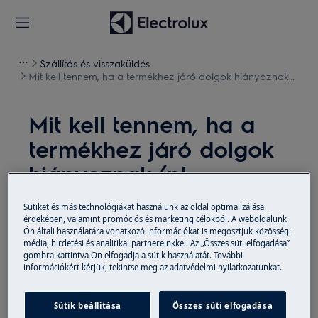
Szállítás és visszaküldés
Mit kell tennem, ha a termékhez járó dolgok hiányoznak
(pl. tartozék, kezelési utasítás)?
Mit kell tennem, ha a
termékhez járó dolgok
hiányoznak (pl.
tartozék, kezelési
Sütiket és más technológiákat használunk az oldal optimalizálása
utasítás)?
érdekében, valamint promóciós és marketing célokból. A weboldalunk
Ön általi használatára vonatkozó információkat is megosztjuk közösségi
média, hirdetési és analitikai partnereinkkel. Az „Összes süti elfogadása”
Probléma
gombra kattintva Ön elfogadja a sütik használatát. További
információkért kérjük, tekintse meg az adatvédelmi nyilatkozatunkat.
Mit kell tennem, ha a termékhez járó dolgok
hiányoznak (pl. tartozék, kezelési utasítás)?
Sütik beállítása
Összes süti elfogadása