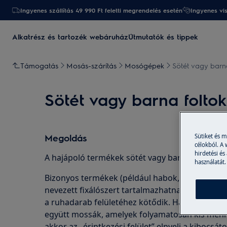
Ingyenes szállítás 49 990 Ft feletti megrendelés esetén
Ingyenes vi
Alkatrész és tartozék webáruház
Útmutatók és tippek
Támogatás
Mosás-szárítás
Mosógépek
Sötét vagy barn
Sötét vagy barna folt
Megoldás
Sütiket és 
célokból. A
hirdetési és
A hajápoló termékek sötét vagy barna foltokat
használatát.
Bizonyos termékek (például habok, samponok)
nevezett fixálószert tartalmazhatnak. Amikor a 
a ruhadarab felületéhez kötődik. Ha a ruhanemű
együtt mossák, amelyek folyamatosan kis menny
akkor az „érintkezési felület” elnyeli a kibocsá