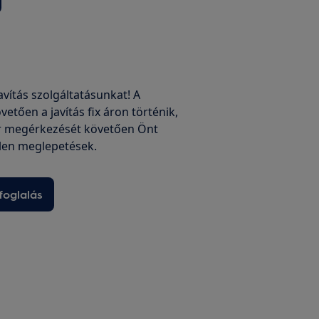
javítás szolgáltatásunkat! A
vetően a javítás fix áron történik,
r megérkezését követően Önt
len meglepetések.
foglalás