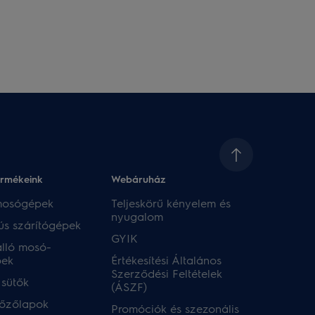
ermékeink
Webáruház​
 mosógépek
Teljeskörű kényelem és
nyugalom
ús szárítógépek
GYIK
lló mosó-
pek
Értékesítési Általános
Szerződési Feltételek
 sütők
(ÁSZF)
főzőlapok
Promóciók és szezonális