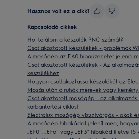
Hasznos volt ez a cikk?
Kapcsolódó cikkek
Hol találom a készülék PNC számát?
Csatlakoztatott készülékek - problémák WiFi
A mosógép az EA0 hibaüzenetet jeleníti 
Csatlakoztatott készülékek - Az alkalmazá
készülékhez
Hogyan csatlakoztassa készülékét az Elec
Mosás után a ruhák merevek vagy kemény
Csatlakoztatott mosógép - az alkalmazás 
karbantartási ciklust
Electrolux mosógép vízszivárgás – okok 
A mosógép hibakódot jelenít meg, hogyan 
„EF0”, „EFo” vagy „EF3” hibakód illetve 15