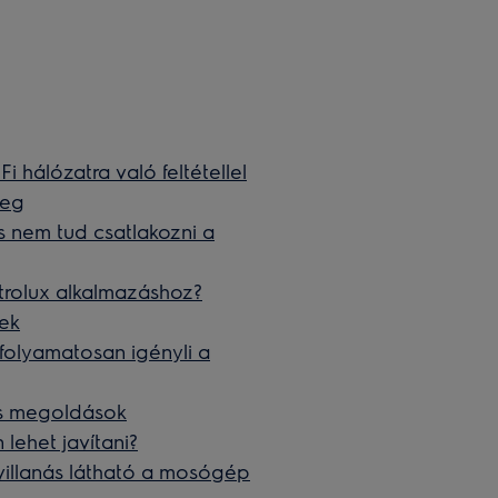
 hálózatra való feltétellel
meg
s nem tud csatlakozni a
trolux alkalmazáshoz?
ek
folyamatosan igényli a
és megoldások
lehet javítani?
 villanás látható a mosógép