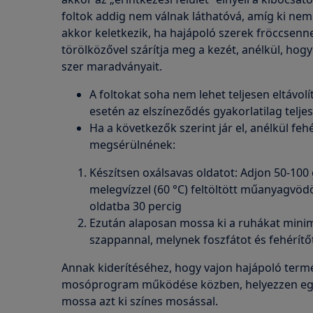
foltok addig nem válnak láthatóvá, amíg ki ne
akkor keletkezik, ha hajápoló szerek fröccsen
törölközővel szárítja meg a kezét, anélkül, hogy
szer maradványait.
A foltokat soha nem lehet teljesen eltávol
esetén az elszíneződés gyakorlatilag tel
Ha a következők szerint jár el, anélkül feh
megsérülnének:
Készítsen oxálsavas oldatot: Adjon 50-100
melegvízzel (60 °C) feltöltött műanyagvöd
oldatba 30 percig
Ezután alaposan mossa ki a ruhákat mini
szappannal, melynek foszfátot és fehérítőt
Annak kiderítéséhez, hogy vajon hajápoló termé
mosóprogram működése közben, helyezzen egy 
mossa azt ki színes mosással.