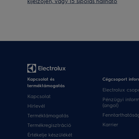
kijelzőjén, vagy 15 sípolás hallható
Kapcsolat és
Cégcsoport info
terméktámogatás
Electrolux csopo
Kapcsolat
Pénzügyi infor
(angol)
Hírlevél
Fenntarthatóság
Terméktámogatás
Karrier
Termékregisztráció
Értékelje készülékét