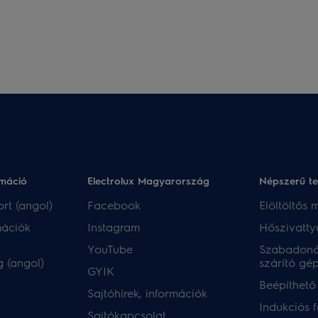
rmáció
Electrolux Magyarország
Népszerű t
rt (angol)
Facebook
Elöltöltős
mációk
Instagram
Hőszivatty
YouTube
Szabadoná
 (angol)
szárító gé
GYIK
Beépíthető
Sajtóhírek, információk
Indukciós 
Sajtókapcsolat