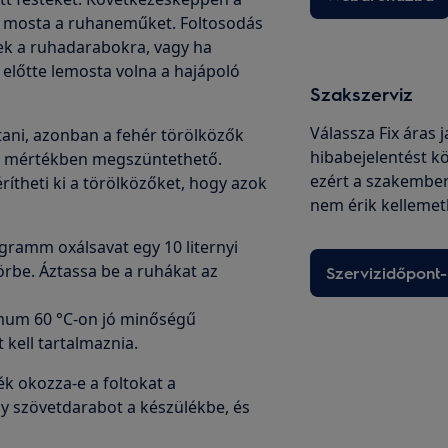
m mosta a ruhaneműket. Foltosodás
nek a ruhadarabokra, vagy ha
 előtte lemosta volna a hajápoló
Szakszerviz
Válassza Fix áras 
ítani, azonban a fehér törölközők
hibabejelentést kö
jes mértékben megszüntethető.
ezért a szakembe
érítheti ki a törölközőket, hogy azok
nem érik kellemet
 gramm oxálsavat egy 10 liternyi
örbe. Áztassa be a ruhákat az
Szervizidőpont-
mum 60 °C-on jó minőségű
 kell tartalmaznia.
k okozza-e a foltokat a
szövetdarabot a készülékbe, és