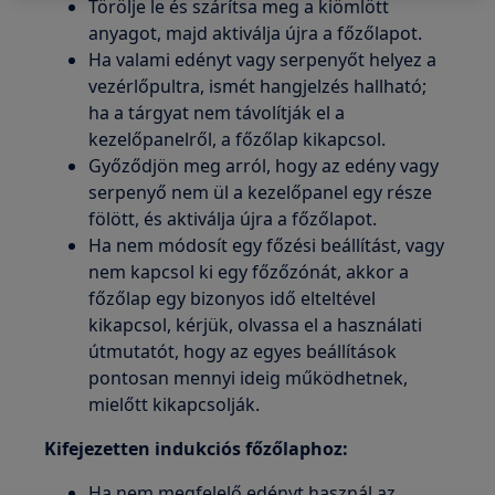
Törölje le és szárítsa meg a kiömlött
anyagot, majd aktiválja újra a főzőlapot.
Ha valami edényt vagy serpenyőt helyez a
vezérlőpultra, ismét hangjelzés hallható;
ha a tárgyat nem távolítják el a
kezelőpanelről, a főzőlap kikapcsol.
Győződjön meg arról, hogy az edény vagy
serpenyő nem ül a kezelőpanel egy része
fölött, és aktiválja újra a főzőlapot.
Ha nem módosít egy főzési beállítást, vagy
nem kapcsol ki egy főzőzónát, akkor a
főzőlap egy bizonyos idő elteltével
kikapcsol, kérjük, olvassa el a használati
útmutatót, hogy az egyes beállítások
pontosan mennyi ideig működhetnek,
mielőtt kikapcsolják.
Kifejezetten indukciós főzőlaphoz:
Ha nem megfelelő edényt használ az