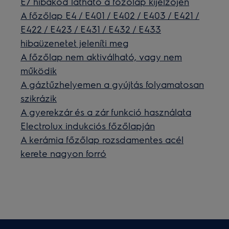
E7 hibakód látható a főzőlap kijelzőjén
A főzőlap E4 / E401 / E402 / E403 / E421 /
E422 / E423 / E431 / E432 / E433
hibaüzenetet jeleníti meg
A főzőlap nem aktiválható, vagy nem
működik
A gáztűzhelyemen a gyújtás folyamatosan
szikrázik
A gyerekzár és a zár funkció használata
Electrolux indukciós főzőlapján
A kerámia főzőlap rozsdamentes acél
kerete nagyon forró