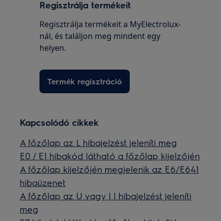
Regisztrálja termékeit
Regisztrálja termékeit a MyElectrolux-
nál, és találjon meg mindent egy
helyen.
Termék regisztráció
Kapcsolódó cikkek
A főzőlap az L hibajelzést jeleníti meg
E0 / E1 hibakód látható a főzőlap kijelzőjén
A főzőlap kijelzőjén megjelenik az E6/E641
hibaüzenet
A főzőlap az U vagy | | hibajelzést jeleníti
meg