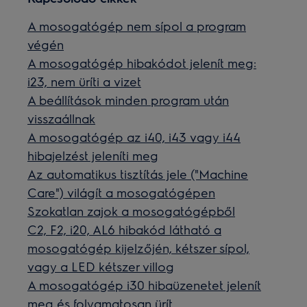
A mosogatógép nem sípol a program
végén
A mosogatógép hibakódot jelenít meg:
i23, nem üríti a vizet
A beállítások minden program után
visszaállnak
A mosogatógép az i40, i43 vagy i44
hibajelzést jeleníti meg
Az automatikus tisztítás jele ("Machine
Care") világít a mosogatógépen
Szokatlan zajok a mosogatógépből
C2, F2, i20, AL6 hibakód látható a
mosogatógép kijelzőjén, kétszer sípol,
vagy a LED kétszer villog
A mosogatógép i30 hibaüzenetet jelenít
meg és folyamatosan ürít