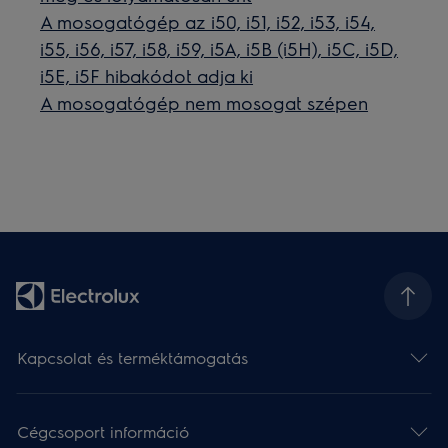
A mosogatógép az i50, i51, i52, i53, i54,
i55, i56, i57, i58, i59, i5A, i5B (i5H), i5C, i5D,
i5E, i5F hibakódot adja ki
A mosogatógép nem mosogat szépen
Kapcsolat és terméktámogatás
Cégcsoport információ