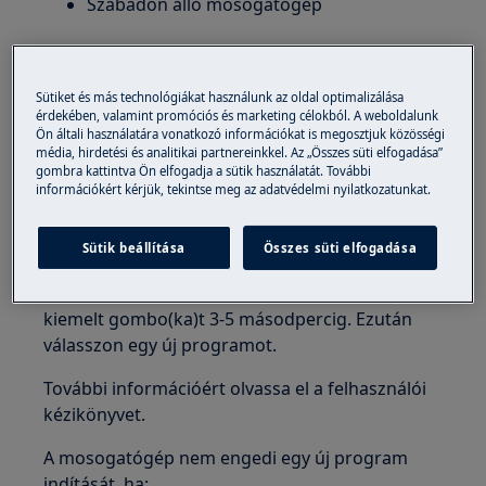
Szabadon álló mosogatógép
Megoldás
Sütiket és más technológiákat használunk az oldal optimalizálása
1. Győződjön meg arról, hogy a készülék ajtaja
érdekében, valamint promóciós és marketing célokból. A weboldalunk
teljesen be van csukva (kattanást kell hallania).
Ön általi használatára vonatkozó információkat is megosztjuk közösségi
média, hirdetési és analitikai partnereinkkel. Az „Összes süti elfogadása”
2. Ha a késleltetett indítás opció vagy az előző
gombra kattintva Ön elfogadja a sütik használatát. További
információkért kérjük, tekintse meg az adatvédelmi nyilatkozatunkat.
program be van állítva, törölje a beállítást, vagy
várja meg a visszaszámláló/futó program végét
Sütik beállítása
Összes süti elfogadása
A késleltetett indítás vagy a meglévő program
törléséhez nyomja meg és tartsa lenyomva a
kiemelt gombo(ka)t 3-5 másodpercig. Ezután
válasszon egy új programot.
További információért olvassa el a felhasználói
kézikönyvet.
A mosogatógép nem engedi egy új program
indítását, ha: