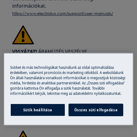
információkat.
https://www.electrolux.com/support/user-manuals/
VIGYÁZAT!
ÁRAMÜTÉS VESZÉLYE
Mielőtt bármilyen javítási vagy karbantartási
Sütiket és más technológiákat használunk az oldal optimalizálása
műveletet végezne, kapcsolja ki a készüléket és
érdekében, valamint promóciós és marketing célokból. A weboldalunk
húzza ki a főkapcsolót a konnektorból.
Ön általi használatára vonatkozó információkat is megosztjuk közösségi
média, hirdetési és analitikai partnereinkkel. Az „Összes süti elfogadása”
gombra kattintva Ön elfogadja a sütik használatát. További
információkért kérjük, tekintse meg az adatvédelmi nyilatkozatunkat.
Sütik beállítása
Összes süti elfogadása