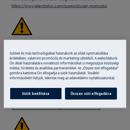
https://www.electrolux.com/support/user-manuals/
FIGYELEM!
ÁRAMÜTÉS VESZÉLYE
Mielőtt bármilyen javítási vagy karbantartási
Sütiket és más technológiákat használunk az oldal optimalizálása
érdekében, valamint promóciós és marketing célokból. A weboldalunk
műveletet végezne, kapcsolja ki a készüléket és
Ön általi használatára vonatkozó információkat is megosztjuk közösségi
húzza ki a dugót a konnektorból.
média, hirdetési és analitikai partnereinkkel. Az „Összes süti elfogadása”
gombra kattintva Ön elfogadja a sütik használatát. További
információkért kérjük, tekintse meg az adatvédelmi nyilatkozatunkat.
Sütik beállítása
Összes süti elfogadása