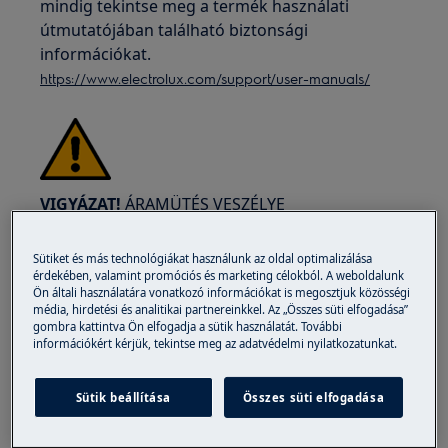
mindig tekintse meg a termék használati
útmutatójában található biztonsági
információkat.
https://www.electrolux.com/support/user-manuals/
VIGYÁZAT!
ÁRAMÜTÉS VESZÉLYE
Mielőtt bármilyen javítási vagy karbantartási
Sütiket és más technológiákat használunk az oldal optimalizálása
műveletet végezne, kapcsolja ki a készüléket és
érdekében, valamint promóciós és marketing célokból. A weboldalunk
húzza ki a főkapcsolót a konnektorból.
Ön általi használatára vonatkozó információkat is megosztjuk közösségi
média, hirdetési és analitikai partnereinkkel. Az „Összes süti elfogadása”
gombra kattintva Ön elfogadja a sütik használatát. További
információkért kérjük, tekintse meg az adatvédelmi nyilatkozatunkat.
Sütik beállítása
Összes süti elfogadása