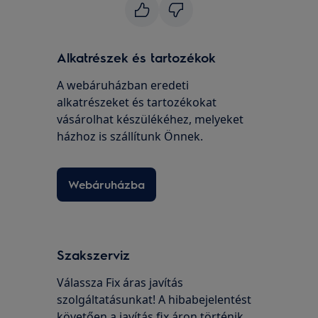
Alkatrészek és tartozékok
A webáruházban eredeti
alkatrészeket és tartozékokat
vásárolhat készülékéhez, melyeket
házhoz is szállítunk Önnek.
Webáruházba
Szakszerviz
Válassza Fix áras javítás
szolgáltatásunkat! A hibabejelentést
követően a javítás fix áron történik,