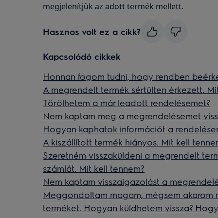
megjelenítjük az adott termék mellett.
Hasznos volt ez a cikk?
Kapcsolódó cikkek
Honnan fogom tudni, hogy rendben beérke
A megrendelt termék sértülten érkezett. Mi
Törölhetem a már leadott rendelésemet?
Nem kaptam meg a megrendelésemet vissza
Hogyan kaphatok információt a rendelésem
A kiszállított termék hiányos. Mit kell tenn
Szeretném visszaküldeni a megrendelt ter
számlát. Mit kell tennem?
Nem kaptam visszaigazolást a megrendelé
Meggondoltam magam, mégsem akarom me
terméket. Hogyan küldhetem vissza? Hogy