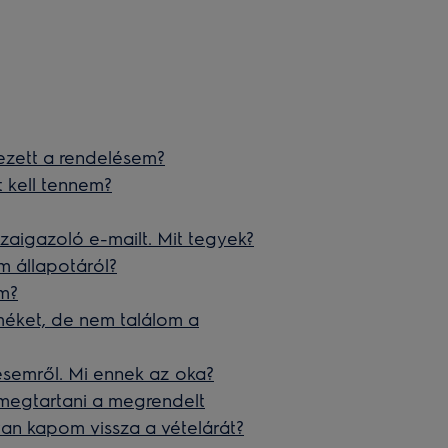
zett a rendelésem?
t kell tennem?
igazoló e-mailt. Mit tegyek?
 állapotáról?
em?
méket, de nem találom a
semről. Mi ennek az oka?
gtartani a megrendelt
an kapom vissza a vételárát?