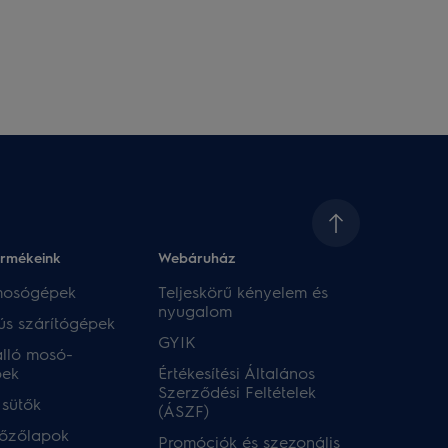
ermékeink
Webáruház​
 mosógépek
Teljeskörű kényelem és
nyugalom
ús szárítógépek
GYIK
lló mosó-
pek
Értékesítési Általános
Szerződési Feltételek
 sütők
(ÁSZF)
főzőlapok
Promóciók és szezonális