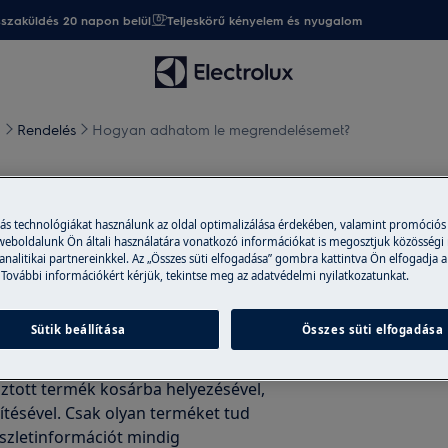
sszaküldés 20 napon belül
Teljeskörű kényelem és nyugalom
)
Rendelés
Hogyan adhatom le megrendelésemet?
grendelésemet?
más technológiákat használunk az oldal optimalizálása érdekében, valamint promóciós
 weboldalunk Ön általi használatára vonatkozó információkat is megosztjuk közösségi
 analitikai partnereinkkel. Az „Összes süti elfogadása” gombra kattintva Ön elfogadja a
 További információkért kérjük, tekintse meg az adatvédelmi nyilatkozatunkat.
Sütik beállítása
Összes süti elfogadása
ztott termék kosárba helyezésével,
tésével. Csak olyan terméket tud
észletinformációt mindig