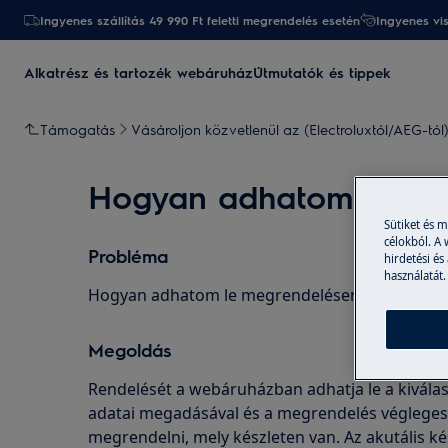
Ingyenes szállítás 49 990 Ft feletti megrendelés esetén
Ingyenes vi
Alkatrész és tartozék webáruház
Útmutatók és tippek
Támogatás
Vásároljon közvetlenül az (Electroluxtól/AEG-tól
Hogyan adhatom le me
Sütiket és 
célokból. A
Probléma
hirdetési és
használatát.
Hogyan adhatom le megrendelésemet?
Megoldás
Rendelését a webáruházban adhatja le a kiválas
adatai megadásával és a megrendelés véglegesí
megrendelni, mely készleten van. Az akutális k