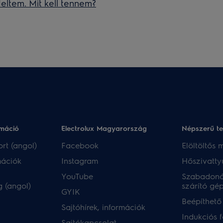
ltem. Mit kell tennem?
rmáció
Electrolux Magyarország
Népszerű t
rt (angol)
Facebook
Elöltöltős
mációk
Instagram
Hőszivatty
YouTube
Szabadoná
 (angol)
szárító gé
GYIK
Beépíthető
Sajtóhírek, információk
Indukciós 
Sajtókapcsolat