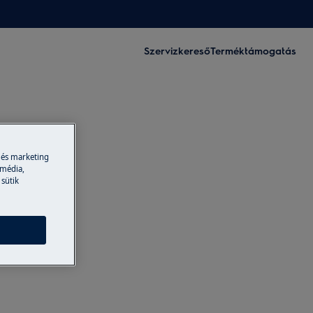
Szervizkereső
Terméktámogatás
 és marketing
 média,
 sütik