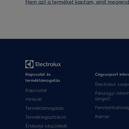
Nem azt a terméket kaptam, amit megrende
Kapcsolat és
Cégcsoport info
terméktámogatás
Electrolux csopo
Kapcsolat
Pénzügyi infor
(angol)
Hírlevél
Fenntarthatóság
Terméktámogatás
Karrier
Termékregisztráció
Értékelje készülékét