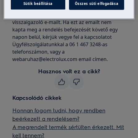
Sütik beállítása
Összes süti elfogadása
Amikor megrendelése beérkezik
rendszerünkbe, küldünk Önnek egy
visszaigazoló e-mailt. Ha ezt az emailt nem
kapta meg a rendelés befejezését követő egy
napon belül, kérjük vegye fel a kapcsolatot
Ügyfélszolgálatunkkal a 06 1 467 3248-as
telefonszámon, vagy a
webaruhaz@electrolux.com email címen.
Hasznos volt ez a cikk?
Kapcsolódó cikkek
Honnan fogom tudni, hogy rendben
beérkezett a rendelésem?
A megrendelt termék sértülten érkezett. Mit
kell tennem?