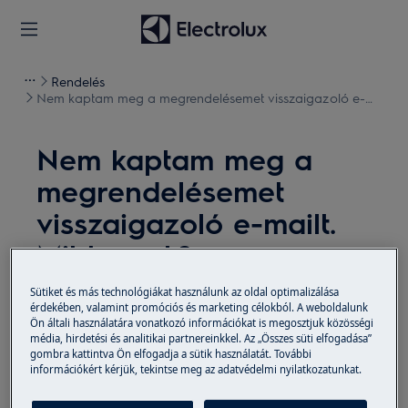
Rendelés
Nem kaptam meg a megrendelésemet visszaigazoló e-
mailt. Mit tegyek?
Nem kaptam meg a
megrendelésemet
visszaigazoló e-mailt.
Mit tegyek?
Probléma
Sütiket és más technológiákat használunk az oldal optimalizálása
érdekében, valamint promóciós és marketing célokból. A weboldalunk
Nem kaptam meg a megrendelésemet
Ön általi használatára vonatkozó információkat is megosztjuk közösségi
média, hirdetési és analitikai partnereinkkel. Az „Összes süti elfogadása”
visszaigazoló e-mailt. Mit tegyek?
gombra kattintva Ön elfogadja a sütik használatát. További
információkért kérjük, tekintse meg az adatvédelmi nyilatkozatunkat.
Megoldás