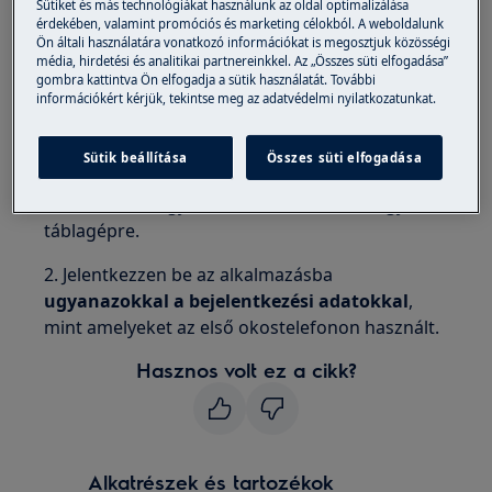
Sütiket és más technológiákat használunk az oldal optimalizálása
Vonatkozik:
érdekében, valamint promóciós és marketing célokból. A weboldalunk
Ön általi használatára vonatkozó információkat is megosztjuk közösségi
média, hirdetési és analitikai partnereinkkel. Az „Összes süti elfogadása”
CombiSteam Pro intelligens
gombra kattintva Ön elfogadja a sütik használatát. További
csatlakoztatású sütő
információkért kérjük, tekintse meg az adatvédelmi nyilatkozatunkat.
Válasz:
Sütik beállítása
Összes süti elfogadása
1. Telepítse a
My Electrolux App / My AEG App
alkalmazást
egy másik okostelefonra vagy
táblagépre.
2. Jelentkezzen be az alkalmazásba
ugyanazokkal a bejelentkezési adatokkal
,
mint amelyeket az első okostelefonon használt.
Hasznos volt ez a cikk?
Alkatrészek és tartozékok