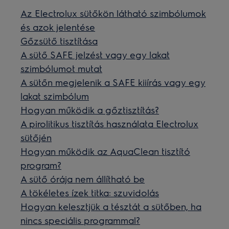
Az Electrolux sütőkön látható szimbólumok
és azok jelentése
Gőzsütő tisztítása
A sütő SAFE jelzést vagy egy lakat
szimbólumot mutat
A sütőn megjelenik a SAFE kiiírás vagy egy
lakat szimbólum
Hogyan működik a gőztisztítás?
A pirolitikus tisztítás használata Electrolux
sütőjén
Hogyan működik az AquaClean tisztító
program?
A sütő órája nem állítható be
A tökéletes ízek titka: szuvidolás
Hogyan kelesztjük a tésztát a sütőben, ha
nincs speciális programmal?