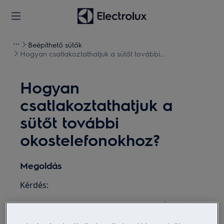
Beépíthető sütők
Hogyan csatlakoztathatjuk a sütőt további
okostelefonokhoz?
Hogyan
csatlakoztathatjuk a
sütőt további
okostelefonokhoz?
Megoldás
Kérdés:
Hogyan csatlakoztathatjuk a sütőt további
okostelefonokhoz?