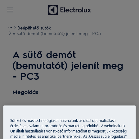
Beépíthető sütők
A sütő demót (bemutatót) jelenít meg - PC3
A sütő demót
(bemutatót) jelenít meg
- PC3
Megoldás
Ha a sütő demót (bemutatót) - PC3 jelenít meg,
Sütiket és más technológiákat használunk az oldal optimalizálása
olvassa el az alábbi javaslatokat lépésről
érdekében, valamint promóciós és marketing célokból. A weboldalunk
lépésre.
Ön általi használatára vonatkozó információkat is megosztjuk közösségi
média, hirdetési és analitikai partnereinkkel. Az „Összes süti elfogadása”