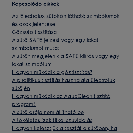
Kapcsolódó cikkek
Az Electrolux sütőkön látható szimbólumok
és azok jelentése
Gőzsütő tisztítása
A sütő SAFE jelzést vagy egy lakat
szimbólumot mutat
A sütőn megjelenik a SAFE kiiírás vagy egy
lakat szimbólum
Hogyan működik a gőztisztítás?
A pirolitikus tisztítás használata Electrolux
sütőjén
Hogyan működik az AquaClean tisztító
program?
A sütő órája nem állítható be
A tökéletes ízek titka: szuvidolás
Hogyan kelesztjük a tésztát a sütőben, ha