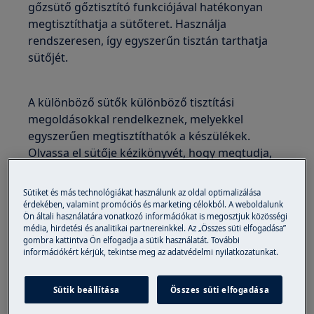
gőzsütő gőztisztító funkciójával hatékonyan
megtisztíthatja a sütőteret. Használja
rendszeresen, így egyszerűn tisztán tarthatja
sütőjét.
A különböző sütők különböző tisztítási
megoldásokkal rendelkeznek, melyekkel
egyszerűen megtisztíthatók a készülékek.
Olvassa el sütője kézikönyvét, hogy megtudja,
milyen funkciókkal könnyítheti meg a sütő
tisztítását.
Sütiket és más technológiákat használunk az oldal optimalizálása
érdekében, valamint promóciós és marketing célokból. A weboldalunk
Mi az a gőztisztítás, és miért érdemes
Ön általi használatára vonatkozó információkat is megosztjuk közösségi
használni?
média, hirdetési és analitikai partnereinkkel. Az „Összes süti elfogadása”
gombra kattintva Ön elfogadja a sütik használatát. További
információkért kérjük, tekintse meg az adatvédelmi nyilatkozatunkat.
A gőztisztító program forró gőzt használ a
sütőtér kitakarításához. A gőz meglazítja a
lerakódott zsírt és az ételmaradékot, így
Sütik beállítása
Összes süti elfogadása
könnyebben tisztítható a sütő. A gőzsütők két