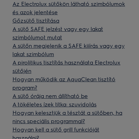
Az Electrolux sütőkön látható szimbólumok
és azok jelentése
Gőzsütő tisztítása
A sütő SAFE jelzést vagy egy lakat
szimbólumot mutat
A sütőn megjelenik a SAFE kiiírás vagy egy
lakat szimbólum
A pirolitikus tisztítás használata Electrolux
sütőjén
Hogyan működik az AquaClean tisztító
program?
A sütő órája nem állítható be
A tökéletes ízek titka: szuvidolás
Hogyan kelesztjük a tésztát a sütőben, ha
nincs speciális programmal?
Hogyan kell a sütő grill funkcióját
használni?