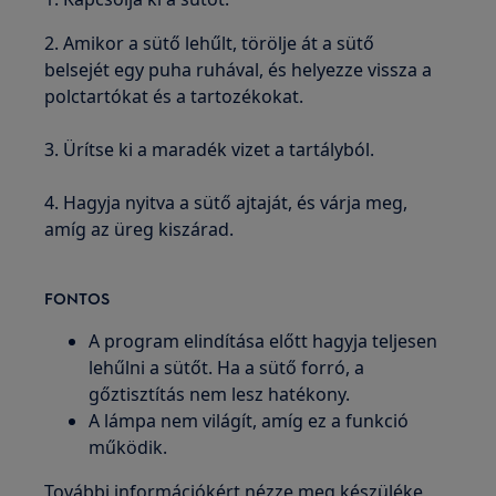
2. Amikor a sütő lehűlt, törölje át a sütő
belsejét egy puha ruhával, és helyezze vissza a
polctartókat és a tartozékokat.
3. Ürítse ki a maradék vizet a tartályból.
4. Hagyja nyitva a sütő ajtaját, és várja meg,
amíg az üreg kiszárad.
FONTOS
A program elindítása előtt hagyja teljesen
lehűlni a sütőt. Ha a sütő forró, a
gőztisztítás nem lesz hatékony.
A lámpa nem világít, amíg ez a funkció
működik.
További információkért nézze meg készüléke