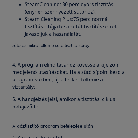
SteamCleaning: 30 perc gyors tisztítás
(enyhén szennyezett sütőhöz).
Steam Cleaning Plus:75 perc normál
tisztítás – fújja be a sütőt tisztítószerrel.
Javasoljuk a használatát.
sütő és mikrohullámú sütő tisztító spray
4. A program elindításához kövesse a kijelzőn
megjelenő utasításokat. Ha a sütő sípolni kezd a
program közben, újra fel kell töltenie a
víztartályt.
5. A hangjelzés jelzi, amikor a tisztítási ciklus
befejeződött.
A gőztisztító program befejezése után
1. Kapcsolja ki a sütőt.