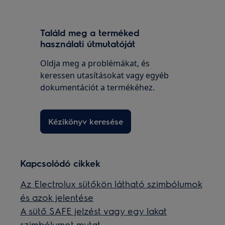
Találd meg a terméked
használati útmutatóját
Oldja meg a problémákat, és
keressen utasításokat vagy egyéb
dokumentációt a termékéhez.
Kézikönyv keresése
Kapcsolódó cikkek
Az Electrolux sütőkön látható szimbólumok
és azok jelentése
A sütő SAFE jelzést vagy egy lakat
szimbólumot mutat