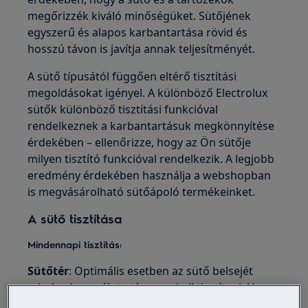
megőrizzék kiváló minőségüket. Sütőjének
egyszerű és alapos karbantartása rövid és
hosszú távon is javítja annak teljesítményét.
A sütő típusától függően eltérő tisztítási
megoldásokat igényel. A különböző Electrolux
sütők különböző tisztítási funkcióval
rendelkeznek a karbantartásuk megkönnyítése
érdekében – ellenőrizze, hogy az Ön sütője
milyen tisztító funkcióval rendelkezik. A legjobb
eredmény érdekében használja a webshopban
is megvásárolható sütőápoló termékeinket.
A sütő tisztítása
Mindennapi tisztítás:
Sütőtér
: Optimális esetben az sütő belsejét
minden használat után meg kell tisztítani. Ha
lehűlt puha ronggyal törölje át a sütőteret és a