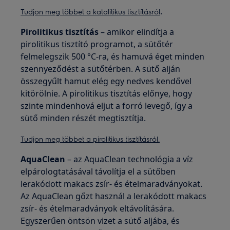
.
Tudjon meg többet a katalitikus tisztításról
Pirolitikus tisztítás
– amikor elindítja a
pirolitikus tisztító programot, a sütőtér
felmelegszik 500 °C-ra, és hamuvá éget minden
szennyeződést a sütőtérben. A sütő alján
összegyűlt hamut elég egy nedves kendővel
kitörölnie. A pirolitikus tisztítás előnye, hogy
szinte mindenhová eljut a forró levegő, így a
sütő minden részét megtisztítja.
Tudjon meg többet a pirolitikus tisztításról.
AquaClean
– az AquaClean technológia a víz
elpárologtatásával távolítja el a sütőben
lerakódott makacs zsír- és ételmaradványokat.
Az AquaClean gőzt használ a lerakódott makacs
zsír- és ételmaradványok eltávolítására.
Egyszerűen öntsön vizet a sütő aljába, és