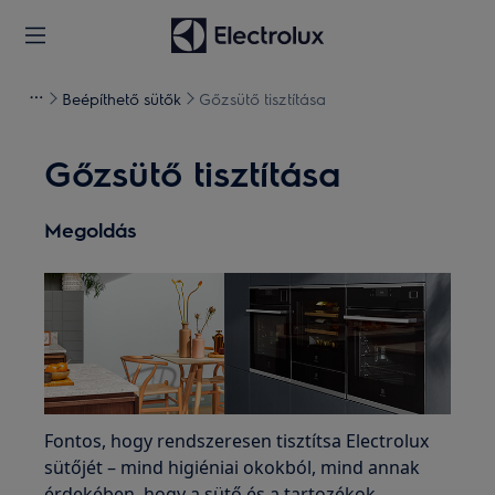
Beépíthető sütők
Gőzsütő tisztítása
Gőzsütő tisztítása
Megoldás
Fontos, hogy rendszeresen tisztítsa Electrolux
sütőjét – mind higiéniai okokból, mind annak
érdekében, hogy a sütő és a tartozékok