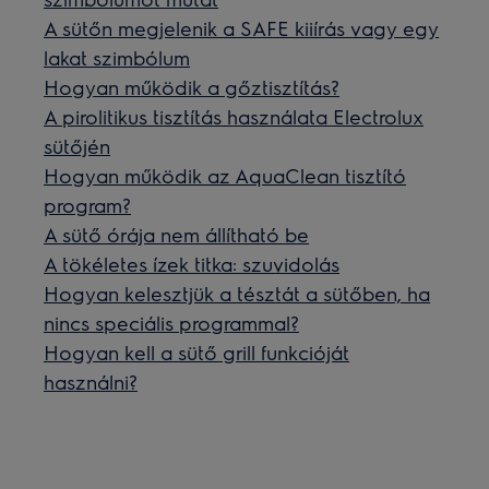
A sütőn megjelenik a SAFE kiiírás vagy egy
lakat szimbólum
Hogyan működik a gőztisztítás?
A pirolitikus tisztítás használata Electrolux
sütőjén
Hogyan működik az AquaClean tisztító
program?
A sütő órája nem állítható be
A tökéletes ízek titka: szuvidolás
Hogyan kelesztjük a tésztát a sütőben, ha
nincs speciális programmal?
Hogyan kell a sütő grill funkcióját
használni?