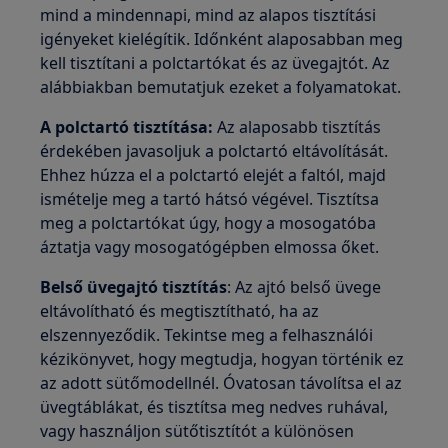
mind a mindennapi, mind az alapos tisztítási
igényeket kielégítik. Időnként alaposabban meg
kell tisztítani a polctartókat és az üvegajtót. Az
alábbiakban bemutatjuk ezeket a folyamatokat.
A polctartó tisztítása:
Az alaposabb tisztítás
érdekében javasoljuk a polctartó eltávolítását.
Ehhez húzza el a polctartó elejét a faltól, majd
ismételje meg a tartó hátsó végével. Tisztítsa
meg a polctartókat úgy, hogy a mosogatóba
áztatja vagy mosogatógépben elmossa őket.
Belső üvegajtó tisztítás
: Az ajtó belső üvege
eltávolítható és megtisztítható, ha az
elszennyeződik. Tekintse meg a felhasználói
kézikönyvet, hogy megtudja, hogyan történik ez
az adott sütőmodellnél. Óvatosan távolítsa el az
üvegtáblákat, és tisztítsa meg nedves ruhával,
vagy használjon sütőtisztítót a különösen