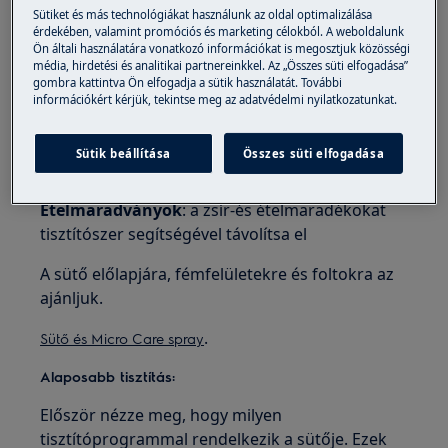
Sütiket és más technológiákat használunk az oldal optimalizálása
belső üvegajtót
érdekében, valamint promóciós és marketing célokból. A weboldalunk
Ön általi használatára vonatkozó információkat is megosztjuk közösségi
A sütő ajtaja és a kezelőpanel
: Tisztítsa meg a
média, hirdetési és analitikai partnereinkkel. Az „Összes süti elfogadása”
sütő ajtót egy puha ruhával, meleg vízzel és egy
gombra kattintva Ön elfogadja a sütik használatát. További
információkért kérjük, tekintse meg az adatvédelmi nyilatkozatunkat.
kevés tisztítószerrel
Fémfelületek
: A fémfelületek tisztításához
Sütik beállítása
Összes süti elfogadása
használjon tisztítószert
Ételmaradványok
: a zsír-és ételmaradékokat
tisztítószer segítségével távolítsa el
A sütő előlapjára, fémfelületekre és foltokra az
ajánljuk.
.
Sütő és Micro Care spra
y
Alaposabb tisztítás:
Először nézze meg, hogy milyen
tisztítóprogrammal rendelkezik a sütője. Ezek