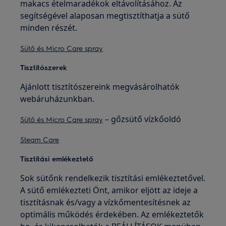
makacs ételmaradékok eltávolításához. Az
segítségével alaposan megtisztíthatja a sütő
minden részét.
Sütő és Micro Care spra
y
Tisztítószerek
Ajánlott tisztítószereink megvásárolhatók
webáruházunkban.
– gőzsütő vízkőoldó
Sütő és Micro Care spra
y
Steam Care
Tisztítási emlékeztető
Sok sütőnk rendelkezik tisztítási emlékeztetővel.
A sütő emlékezteti Önt, amikor eljött az ideje a
tisztításnak és/vagy a vízkőmentesítésnek az
optimális működés érdekében. Az emlékeztetők