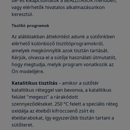
be- és kikapcsolhatók a BEÁLLÍTÁSOK menüben,
vagy elérhetők hivatalos alkalmazásunkon
keresztül.
Tisztító programok
Az alábbiakban áttekintést adunk a sütőinkben
elérhető különböző tisztítóprogramokról,
amelyek megkönnyítik azok tisztán tartását.
Kérjük, olvassa el a sütője használati útmutatót,
hogy megtudja, melyik program vonatkozik az
Ön modelljére.
Katalitikus tisztítás
– amikor a sütőtér
katalitikus réteggel van bevonva, a katalitikus
felület "megeszi" a rárakódott
szennyeződéseket. 250 °C felett a speciális réteg
oxidálja az ételből kifröccsenő zsírt és
ételdarabokat, így egyszerűbb tisztán tartani a
sütőteret.