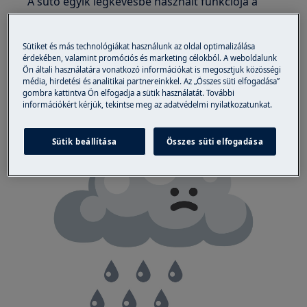
A sütő egyik legkevésbé használt funkciója a
grillsütés. Pedig sütőjében grillezhet is.
Ki nem élvezne egy jó barbecue-zást?
Sütiket és más technológiákat használunk az oldal optimalizálása
érdekében, valamint promóciós és marketing célokból. A weboldalunk
Ön általi használatára vonatkozó információkat is megosztjuk közösségi
Van egy bizonyos hangulata a szabad tűzön
média, hirdetési és analitikai partnereinkkel. Az „Összes süti elfogadása”
történő főzésének. A látvány ... A hang ... Az illat
gombra kattintva Ön elfogadja a sütik használatát. További
...
információkért kérjük, tekintse meg az adatvédelmi nyilatkozatunkat.
Sütik beállítása
Összes süti elfogadása