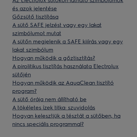
és azok jelentése
Gőzsütő tisztítása
A sütő SAFE jelzést vagy egy lakat
szimbólumot mutat
A sütőn megjelenik a SAFE kiiírás vagy egy
lakat szimbólum
Hogyan működik a gőztisztítás?
A pirolitikus tisztítás használata Electrolux
sütőjén
Hogyan működik az AquaClean tisztító
program?
A sütő órája nem állítható be
A tökéletes ízek titka: szuvidolás
Hogyan kelesztjük a tésztát a sütőben, ha
nincs speciális programmal?