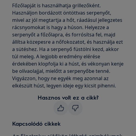
Főzőlapját is használhatja grillezőként.
Használjon bordázott öntöttvas serpenyőt,
mivel az jól megtartja a hőt, ráadásul jellegzetes
rácsnyomokat is hagy a húson. Helyezze a
serpenyőt a főzőlapra, és forrósítsa fel, majd
állítsa közepesre a nőfokozatot, és használja ezt
a sütéshez. Ha a serpenyő füstölni kezd, akkor
túl meleg. A legjobb eredmény elérése
érdekében klopfolja ki a húst, és vékonyan kenje
be olívaolajjal, mielőtt a serpenyőbe tenné.
Vigyázzon, hogy ne egyék meg azonnal az
elkészült húst, legyen ideje egy kicsit pihenni.
Hasznos volt ez a cikk?
Kapcsolódó cikkek
Az Electrolux sütőkön látható szimbólumok