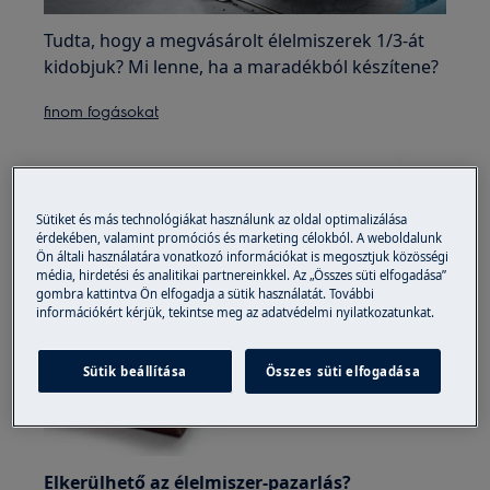
Tudta, hogy a megvásárolt élelmiszerek 1/3-át
kidobjuk? Mi lenne, ha a maradékból készítene?
finom fogásokat
Sütiket és más technológiákat használunk az oldal optimalizálása
érdekében, valamint promóciós és marketing célokból. A weboldalunk
Ön általi használatára vonatkozó információkat is megosztjuk közösségi
média, hirdetési és analitikai partnereinkkel. Az „Összes süti elfogadása”
gombra kattintva Ön elfogadja a sütik használatát. További
információkért kérjük, tekintse meg az adatvédelmi nyilatkozatunkat.
Sütik beállítása
Összes süti elfogadása
Elkerülhető az élelmiszer-pazarlás?