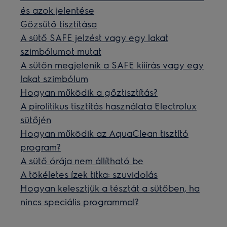
és azok jelentése
Gőzsütő tisztítása
A sütő SAFE jelzést vagy egy lakat
szimbólumot mutat
A sütőn megjelenik a SAFE kiiírás vagy egy
lakat szimbólum
Hogyan működik a gőztisztítás?
A pirolitikus tisztítás használata Electrolux
sütőjén
Hogyan működik az AquaClean tisztító
program?
A sütő órája nem állítható be
A tökéletes ízek titka: szuvidolás
Hogyan kelesztjük a tésztát a sütőben, ha
nincs speciális programmal?