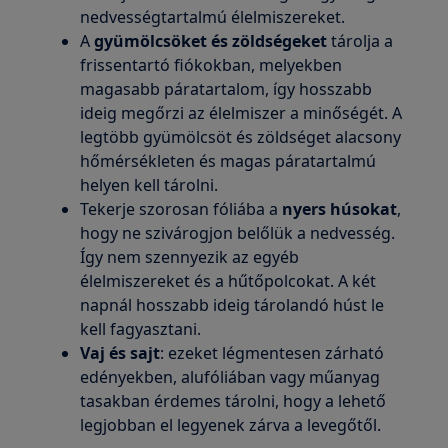
nedvességtartalmú élelmiszereket.
A
gyümölcsöket és zöldségeket
tárolja a
frissentartó fiókokban, melyekben
magasabb páratartalom, így hosszabb
ideig megőrzi az élelmiszer a minőségét. A
legtöbb gyümölcsöt és zöldséget alacsony
hőmérsékleten és magas páratartalmú
helyen kell tárolni.
Tekerje szorosan fóliába a
nyers húsokat
,
hogy ne szivárogjon belőlük a nedvesség.
Így nem szennyezik az egyéb
élelmiszereket és a hűtőpolcokat. A két
napnál hosszabb ideig tárolandó húst le
kell fagyasztani.
Vaj és sajt
: ezeket légmentesen zárható
edényekben, alufóliában vagy műanyag
tasakban érdemes tárolni, hogy a lehető
legjobban el legyenek zárva a levegőtől.