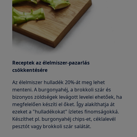
Receptek az élelmiszer-pazarlás
csökkentésére
Az élelmiszer hulladék 20%-át meg lehet
menteni. A burgonyahéj, a brokkoli szár és
bizonyos zöldségek levágott levelei ehetőek, ha
megfelelően készíti el őket. Így alakíthatja át
ezeket a "hulladékokat" ízletes finomságokká.
Készíthet pl. burgonyahéj chips-et, céklalevél
pesztót vagy brokkoli szár salátát.