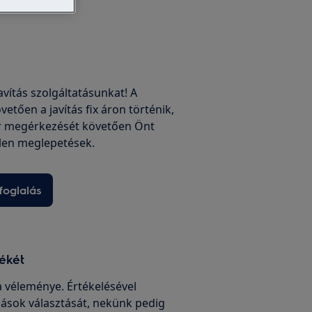
javítás szolgáltatásunkat! A
vetően a javítás fix áron történik,
r megérkezését követően Önt
len meglepetések.
foglalás
mékét
 véleménye. Értékelésével
ások választását, nekünk pedig