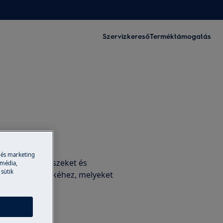
Szervizkereső
Terméktámogatás
tartozékok
 és marketing
edeti alkatrészeket és
 média,
 sütik
rolhat készülékéhez, melyeket
nk Önnek.