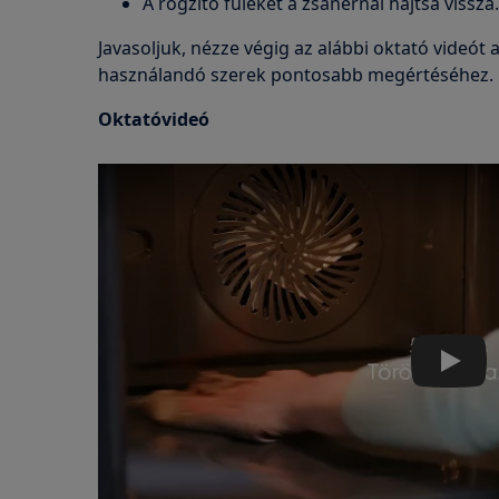
A rögzítő füleket a zsanérnál hajtsa vissza.
Javasoljuk, nézze végig az alábbi oktató videót a
használandó szerek pontosabb megértéséhez.
Oktatóvideó
Play