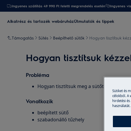
Ingyenes szállítás 49 990 Ft feletti megrendelés esetén
Ingyenes vi
Alkatrész és tartozék webáruház
Útmutatók és tippek
Támogatás
Sütés
Beépíthető sütők
Hogyan tisztítsuk kézz
Hogyan tisztítsuk kézzel
Probléma
Hogyan tisztítsuk meg a sütőt manuálisan
Sütiket és 
célokból. A
Vonatkozik
hirdetési és
használatát.
beépített sütő
szabadonálló tűzhely