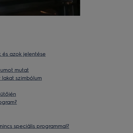
 és azok jelentése
ólumot mutat
y lakat szimbólum
sütőjén
rogram?
 nincs speciális programmal?