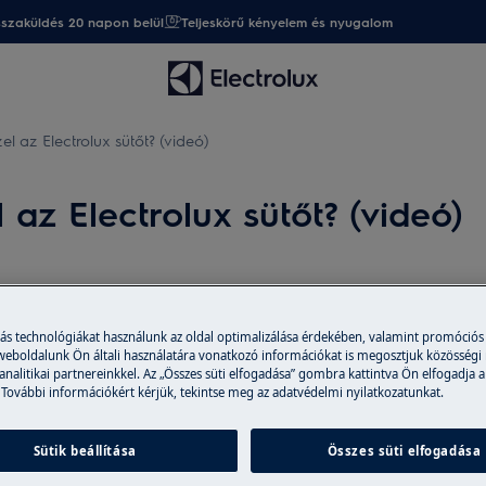
sszaküldés 20 napon belül
Teljeskörű kényelem és nyugalom
el az Electrolux sütőt? (videó)
 az Electrolux sütőt? (videó)
Alkatrészek és 
?
más technológiákat használunk az oldal optimalizálása érdekében, valamint promóciós
A webáruházban er
 weboldalunk Ön általi használatára vonatkozó információkat is megosztjuk közösségi
 analitikai partnereinkkel. Az „Összes süti elfogadása” gombra kattintva Ön elfogadja a
tartozékokat vásá
 További információkért kérjük, tekintse meg az adatvédelmi nyilatkozatunkat.
házhoz is szállítu
Sütik beállítása
Összes süti elfogadása
Webáruházba