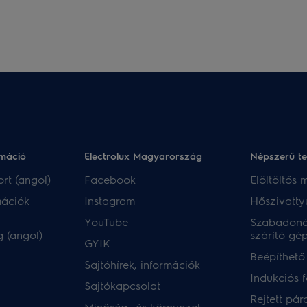
rmáció
Electrolux Magyarország
Népszerű t
rt (angol)
Facebook
Elöltöltős
mációk
Instagram
Hőszivatty
YouTube
Szabadoná
 (angol)
szárító gé
GYIK
Beépíthető
Sajtóhírek, információk
Indukciós 
Sajtókapcsolat
Rejtett pár
Minőség- és környezet