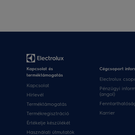
Kapcsolat és
Cégcsoport info
terméktámogatás
Electrolux csopo
Kapcsolat
Pénzügyi infor
(angol)
Hírlevél
Fenntarthatóság
Terméktámogatás
Karrier
Termékregisztráció
Értékelje készülékét
Használati útmutatók