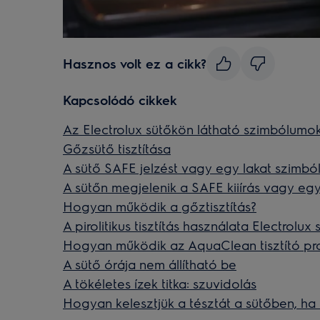
Hasznos volt ez a cikk?
Kapcsolódó cikkek
Az Electrolux sütőkön látható szimbólumok
Gőzsütő tisztítása
A sütő SAFE jelzést vagy egy lakat szimb
A sütőn megjelenik a SAFE kiiírás vagy eg
Hogyan működik a gőztisztítás?
A pirolitikus tisztítás használata Electrolux 
Hogyan működik az AquaClean tisztító p
A sütő órája nem állítható be
A tökéletes ízek titka: szuvidolás
Hogyan kelesztjük a tésztát a sütőben, ha