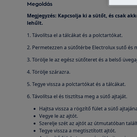
Megoldás
Megjegyzés: Kapcsolja ki a sütőt, és csak akk
lehűlt.
1. Távolítsa el a tálcákat és a polctartókat.
2. Permetezzen a sütőtérbe Electrolux sutő és m
3. Törölje le az egész sütőteret és a belső üvega
4. Törölje szárazra.
5. Tegye vissza a polctartókat és a tálcákat.
6. Távolítsa el és tisztítsa meg a sütő ajtaját.
Hajtsa vissza a rögzítő fület a sütő ajtaján
Vegye le az ajtót.
Szerelje szét az ajtót az útmutatóban talá
Tegye vissza a megtisztított ajtót.