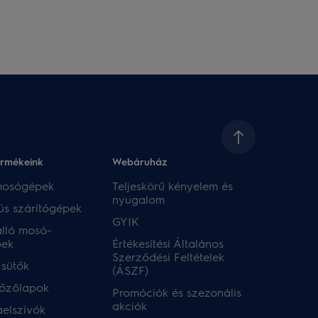
ermékeink
Webáruház​
 mosógépek
Teljeskörű kényelem és
nyugalom
ús szárítógépek
GYIK
lló mosó-
pek
Értékesítési Általános
Szerződési Feltételek
 sütők
(ÁSZF)
főzőlapok
Promóciók és szezonális
akciók
aelszívók