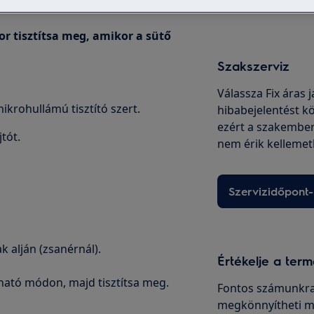
or tisztítsa meg, amikor a sütő
Szakszerviz
Válassza Fix áras 
ikrohullámú tisztító szert.
hibabejelentést kö
ezért a szakembe
jtót.
nem érik kellemet
Szervizidőpont-
ak alján (zsanérnál).
Értékelje a ter
lható módon, majd tisztítsa meg.
Fontos számunkra
megkönnyítheti m