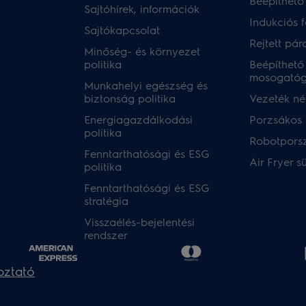
Beépíthető
Sajtóhírek, információk
Indukciós 
Sajtókapcsolat
Rejtett pár
Minőség- és környezet
politika
Beépíthető
mosogató
Munkahelyi egészség és
biztonság politika
Vezeték nél
Energiagazdálkodási
Porzsákos 
politika
Robotpors
Fenntarthatósági és ESG
Air Fryer s
politika
Fenntarthatósági és ESG
stratégia
Visszaélés-bejelentési
rendszer
oztató