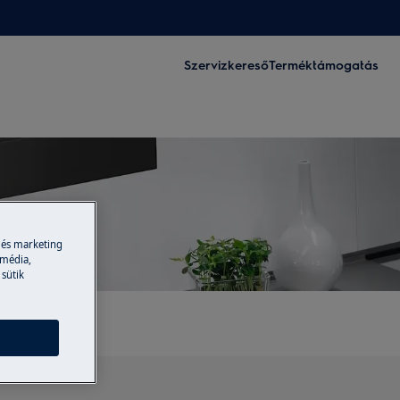
Szervizkereső
Terméktámogatás
 és marketing
 média,
 sütik