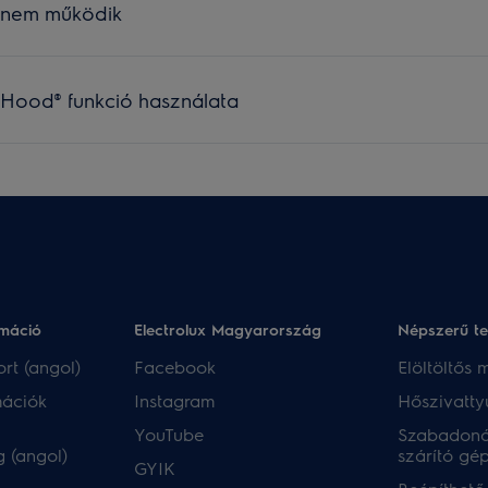
 nem működik
²Hood® funkció használata
rmáció
Electrolux Magyarország
Népszerű t
rt (angol)
Facebook
Elöltöltős
mációk
Instagram
Hőszivatty
YouTube
Szabadoná
 (angol)
szárító gé
GYIK