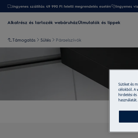
Ingyenes szállítás 49 990 Ft feletti megrendelés esetén
Ingyenes vi
Alkatrész és tartozék webáruház
Útmutatók és tippek
Támogatás
Sütés
Páraelszívók
Sütiket és 
célokból. A
hirdetési és
használatát.