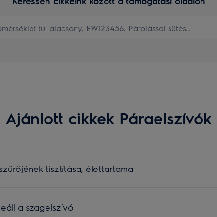
Keressen cikkeink között a támogatási oldalon
Ajánlott cikkek Páraelszívók
zűrőjének tisztítása, élettartama
eáll a szagelszívó