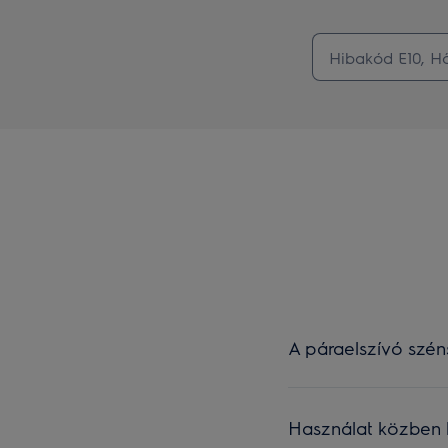
A páraelszívó széns
Használat közben l