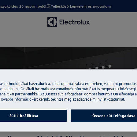
sszaküldés 20 napon belül
Teljeskörű kényelem és nyugalom
Támogatás a Páraelszívók
más technológiákat használunk az oldal optimalizálása érdekében, valamint promóciós
 weboldalunk Ön általi használatára vonatkozó információkat is megosztjuk közösségi
 analitikai partnereinkkel. Az „Összes süti elfogadása” gombra kattintva Ön elfogadja a
 További információkért kérjük, tekintse meg az adatvédelmi nyilatkozatunkat.
Sütik beállítása
Összes süti elfogadása