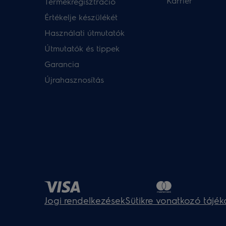
Karrier
Termékregisztráció
Értékelje készülékét
Használati útmutatók
Útmutatók és tippek
Garancia
Újrahasznosítás
Jogi rendelkezések
Sütikre vonatkozó tájék