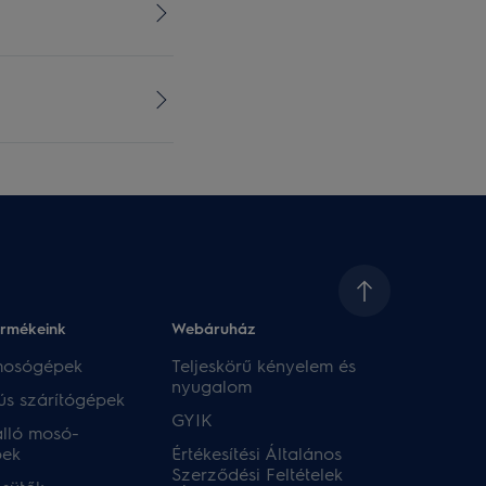
ermékeink
Webáruház​
 mosógépek
Teljeskörű kényelem és
nyugalom
ús szárítógépek
GYIK
lló mosó-
pek
Értékesítési Általános
Szerződési Feltételek