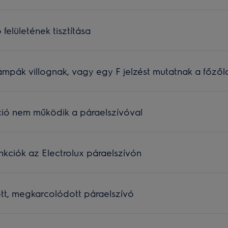
 felületének tisztítása
mpák villognak, vagy egy F jelzést mutatnak a főzőla
ó nem működik a páraelszívóval
kciók az Electrolux páraelszívón
tt, megkarcolódott páraelszívó