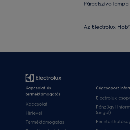
Páraelszívó lámpa
Az Electrolux Hob
Kapcsolat és
Cégcsoport info
terméktámogatás
Electrolux csopo
Kapcsolat
Pénzügyi infor
(angol)
Hírlevél
Fenntarthatóság
Terméktámogatás