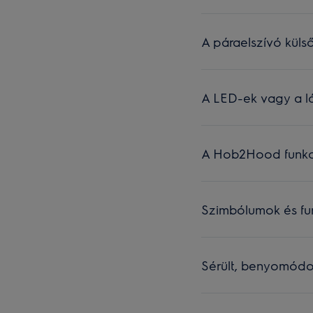
A páraelszívó külső
A LED-ek vagy a lá
A Hob2Hood funkci
Szimbólumok és fun
Sérült, benyomódo