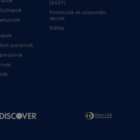
 sütők
(ÁSZF)
főzőlapok
Promóciók és szezonális
akciók
aelszívók
Elállás
gépek
küli porszívók
porszívók
zívók
ütők