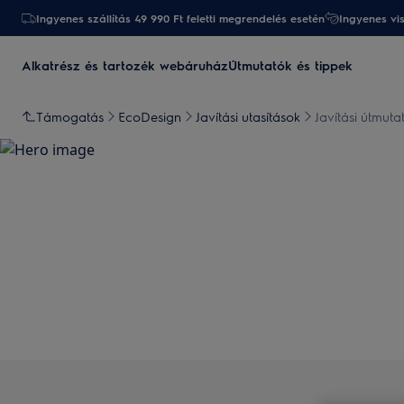
Ingyenes szállítás 49 990 Ft feletti megrendelés esetén
Ingyenes vi
Alkatrész és tartozék webáruház
Útmutatók és tippek
Támogatás
EcoDesign
Javítási utasítások
Javítási útmut
Támogatás a Javí