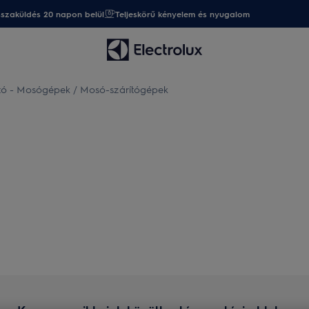
sszaküldés 20 napon belül
Teljeskörű kényelem és nyugalom
ató - Mosógépek / Mosó-szárítógépek
tási útmutató - Mosógépek / 