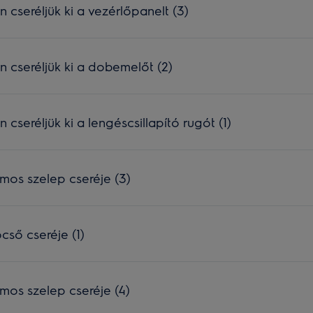
seréljük ki a vezérlőpanelt (3)
cseréljük ki a dobemelőt (2)
seréljük ki a lengéscsillapító rugót (1)
mos szelep cseréje (3)
ső cseréje (1)
os szelep cseréje (4)