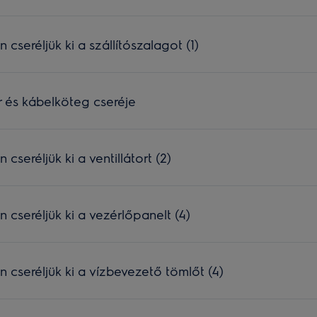
seréljük ki a szállítószalagot (1)
 és kábelköteg cseréje
eréljük ki a ventillátort (2)
seréljük ki a vezérlőpanelt (4)
seréljük ki a vízbevezető tömlőt (4)