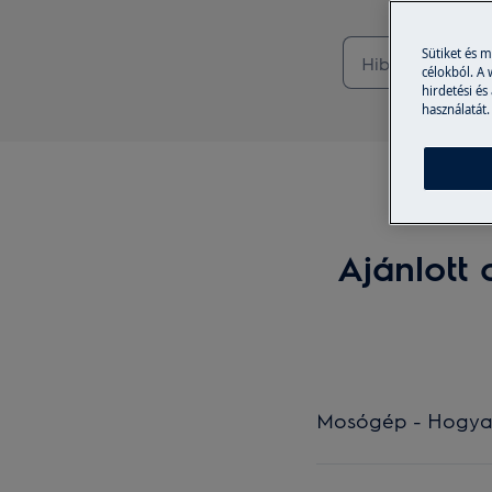
Sütiket és 
célokból. A
hirdetési és
használatát.
Ajánlott 
Mosógép - Hogyan 