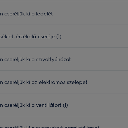
seréljük ki a fedelét
klet-érzékelő cseréje (1)
seréljük ki a szivattyúházat
cseréljük ki az elektromos szelepet
eréljük ki a ventillátort (1)
cseréljük ki a nyomtatott áramköri lapot