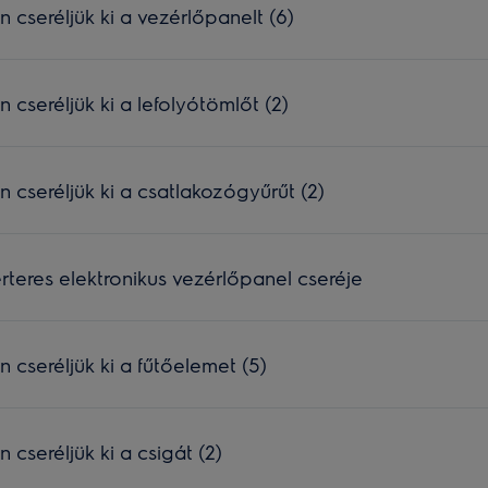
seréljük ki a vezérlőpanelt (6)
seréljük ki a lefolyótömlőt (2)
seréljük ki a csatlakozógyűrűt (2)
teres elektronikus vezérlőpanel cseréje
seréljük ki a fűtőelemet (5)
seréljük ki a csigát (2)