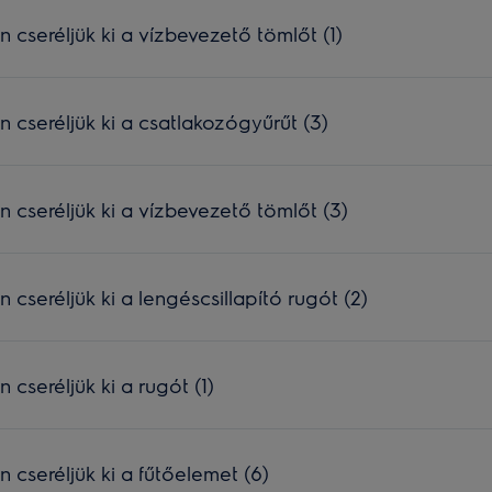
seréljük ki a vízbevezető tömlőt (1)
seréljük ki a csatlakozógyűrűt (3)
seréljük ki a vízbevezető tömlőt (3)
seréljük ki a lengéscsillapító rugót (2)
seréljük ki a rugót (1)
seréljük ki a fűtőelemet (6)