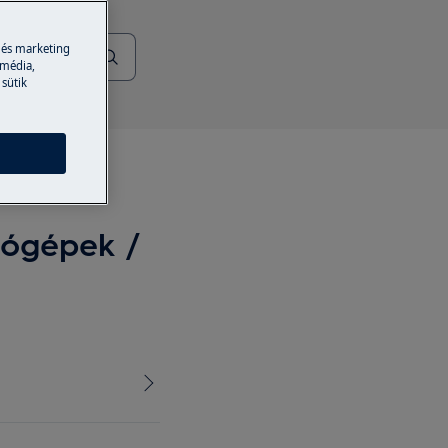
 és marketing
 média,
 sütik
osógépek /