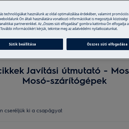
Keressen cikkeink között a támogatási oldalon
más technológiákat használunk az oldal optimalizálása érdekében, valamint promóciós
 weboldalunk Ön általi használatára vonatkozó információkat is megosztjuk közösségi
 analitikai partnereinkkel. Az „Összes süti elfogadása” gombra kattintva Ön elfogadja a
 További információkért kérjük, tekintse meg az adatvédelmi nyilatkozatunkat.
Sütik beállítása
Összes süti elfogadása
cikkek Javítási útmutató - M
Mosó-szárítógépek
cseréljük ki a csapágyat